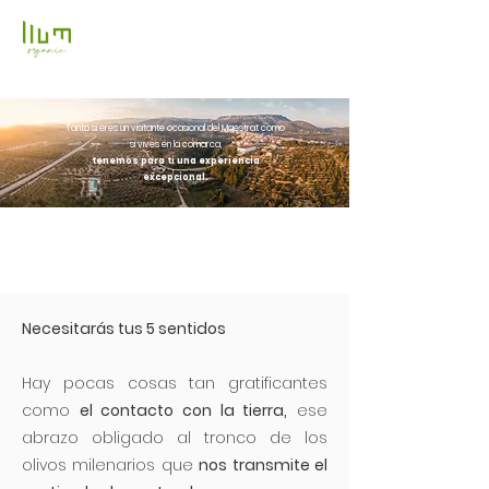
Tanto si eres un visitante ocasional del Maestrat como
si vives en la comarca,
tenemos para ti una experiencia
excepcional.
Necesitarás tus 5 sentidos
Hay pocas cosas tan gratificantes
como
el contacto con la tierra,
ese
abrazo obligado al tronco de los
olivos milenarios que
nos transmite el